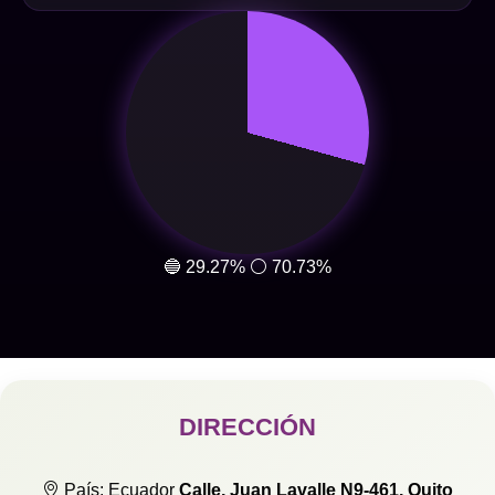
🔵 29.27%
⚪ 70.73%
DIRECCIÓN
País: Ecuador
Calle, Juan Lavalle N9-461, Quito